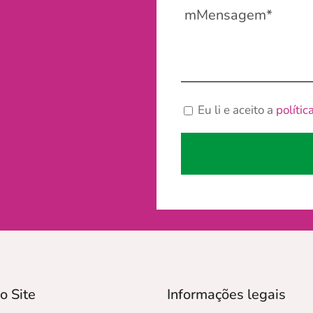
Eu li e aceito a
polític
o Site
Informações legais