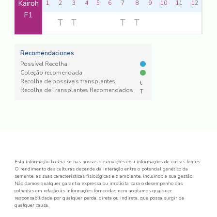
Kairoh
1
2
3
4
5
6
7
8
9
10
11
12
F1
T
T
T
T
Recomendaciones
Possível Recolha
Coleção recomendada
Recolha de possíveis transplantes
t
Recolha de Transplantes Recomendados
T
Esta informação baseia-se nas nossas observações e/ou informações de outras fontes.
O rendimento das culturas depende da interação entre o potencial genético da
semente, as suas características fisiológicas e o ambiente, incluindo a sua gestão.
Não damos qualquer garantia expressa ou implícita para o desempenho das
colheitas em relação às informações fornecidas nem aceitamos qualquer
responsabilidade por qualquer perda, direta ou indireta, que possa surgir de
qualquer causa.