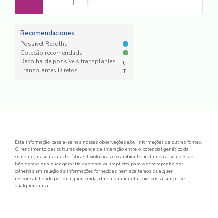
T
T
Recomendaciones
Possível Recolha
Coleção recomendada
Recolha de possíveis transplantes
t
Transplantes Diretos
T
Esta informação baseia-se nas nossas observações e/ou informações de outras fontes.
O rendimento das culturas depende da interação entre o potencial genético da
semente, as suas características fisiológicas e o ambiente, incluindo a sua gestão.
Não damos qualquer garantia expressa ou implícita para o desempenho das
colheitas em relação às informações fornecidas nem aceitamos qualquer
responsabilidade por qualquer perda, direta ou indireta, que possa surgir de
qualquer causa.