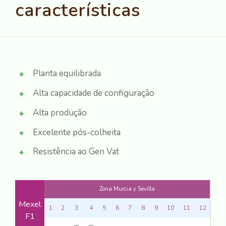
características
Planta equilibrada
Alta capacidade de configuração
Alta produção
Excelente pós-colheita
Resistência ao Gen Vat
Zona Murcia y Sevilla
Mexel
1
2
3
4
5
6
7
8
9
10
11
12
F1