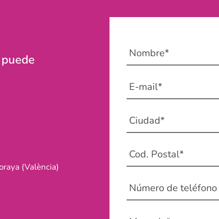
s puede
raya (València)