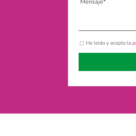
He leido y acepto la
p