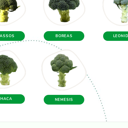
HASSOS
BOREAS
LEONI
THACA
NEMESIS