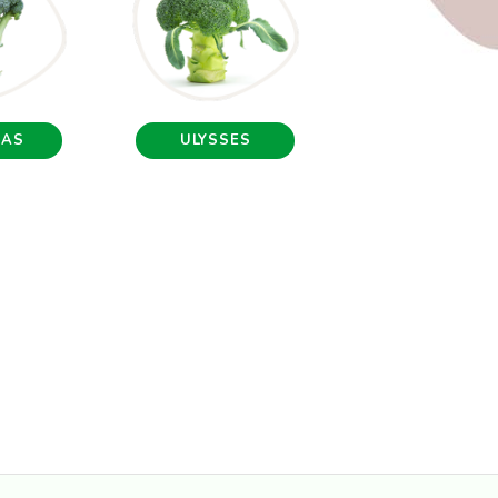
DAS
ULYSSES