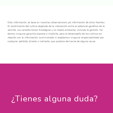
Esta información se basa en nuestras observaciones y/o información de otras fuentes.
El rendimiento del cultivo depende de la interacción entre el potencial genético de la
semilla, sus características fisiológicas y el medio ambiente, incluida la gestión. No
damos ninguna garantía expresa o implícita, para el desempeño de los cultivos en
relación con la información suministrada ni aceptamos ninguna responsabilidad por
cualquier pérdida, directa o indirecta, que pudiera derivarse de alguna causa.
¿Tienes alguna duda?