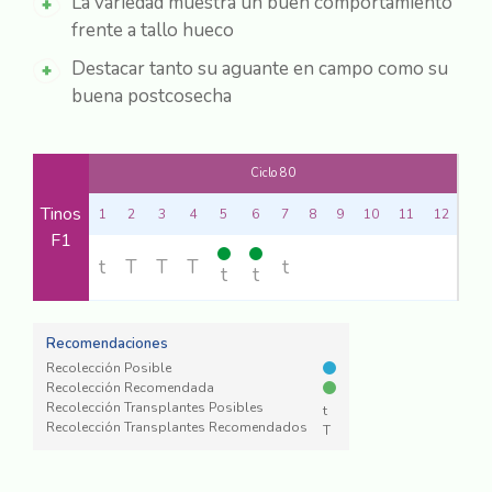
La variedad muestra un buen comportamiento
frente a tallo hueco
Destacar tanto su aguante en campo como su
buena postcosecha
Ciclo 80
Tinos
1
2
3
4
5
6
7
8
9
10
11
12
F1
t
T
T
T
t
t
t
Recomendaciones
Recolección Posible
Recolección Recomendada
Recolección Transplantes Posibles
t
Recolección Transplantes Recomendados
T