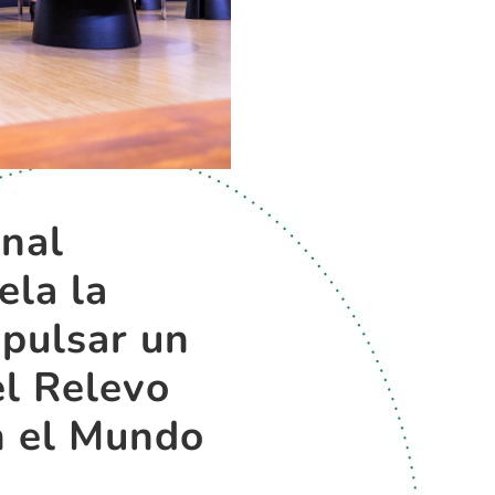
onal
la la
mpulsar un
el Relevo
n el Mundo