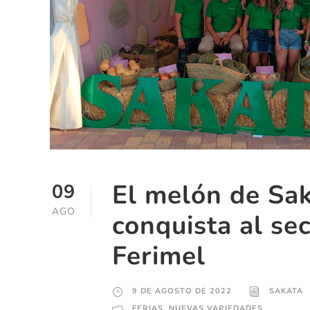
El melón de Sa
09
AGO
conquista al se
Ferimel
9 DE AGOSTO DE 2022
SAKATA
FERIAS
,
NUEVAS VARIEDADES