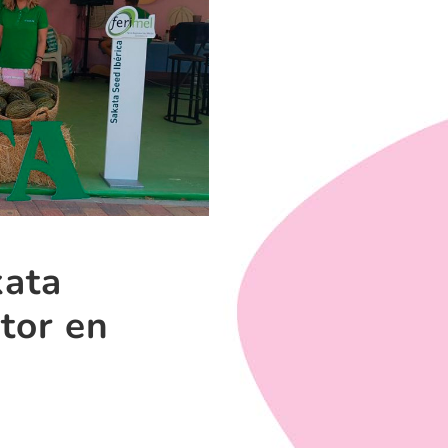
kata
ctor en