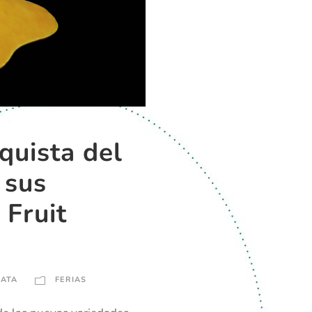
quista del
 sus
 Fruit
KATA
FERIAS