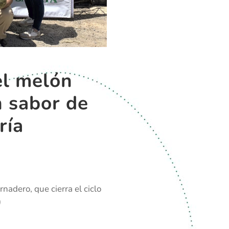
el melón
n sabor de
ría
nadero, que cierra el ciclo
)