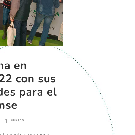
na en
22 con sus
es para el
ense
FERIAS
 el levante almeriense