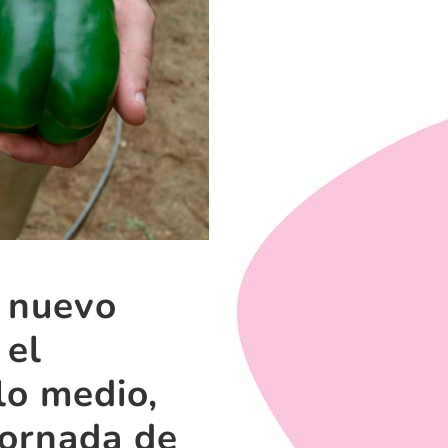
u nuevo
 el
clo medio,
jornada de