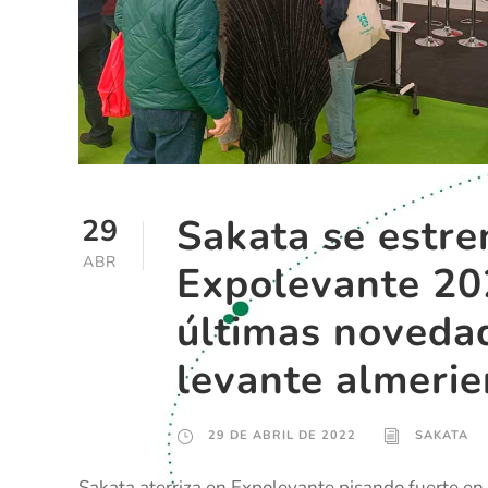
Sakata se estre
29
ABR
Expolevante 20
últimas novedad
levante almeri
29 DE ABRIL DE 2022
SAKATA
Sakata aterriza en Expolevante pisando fuerte en