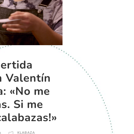
vertida
 Valentín
a: «No me
as. Si me
calabazas!»
A
KLABAZA