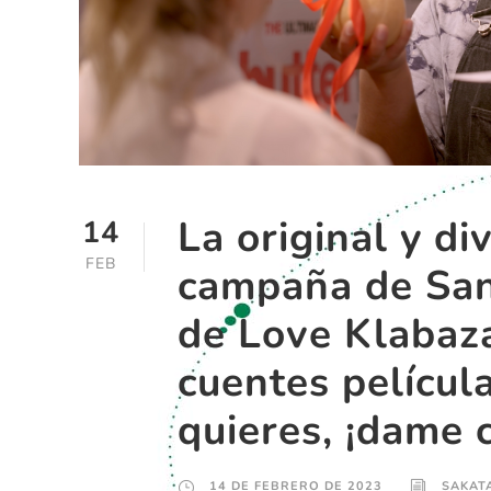
La original y di
14
FEB
campaña de San
de Love Klabaz
cuentes películ
quieres, ¡dame 
14 DE FEBRERO DE 2023
SAKAT