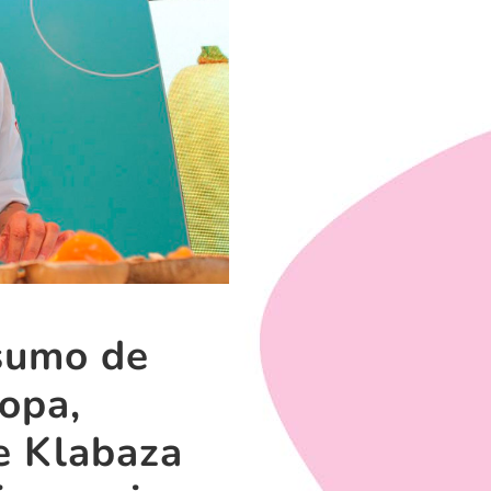
nsumo de
opa,
e Klabaza